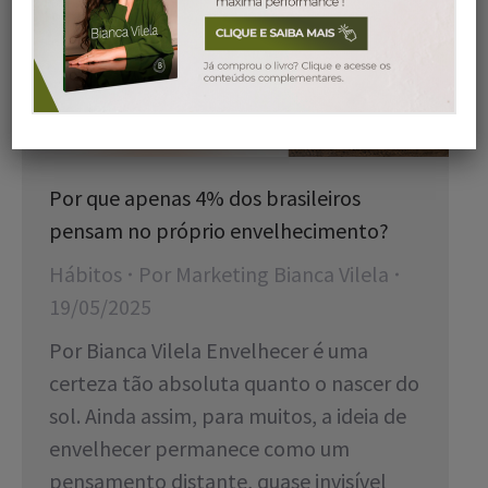
Por que apenas 4% dos brasileiros
pensam no próprio envelhecimento?
Hábitos
Por
Marketing Bianca Vilela
19/05/2025
Por Bianca Vilela Envelhecer é uma
certeza tão absoluta quanto o nascer do
sol. Ainda assim, para muitos, a ideia de
envelhecer permanece como um
pensamento distante, quase invisível