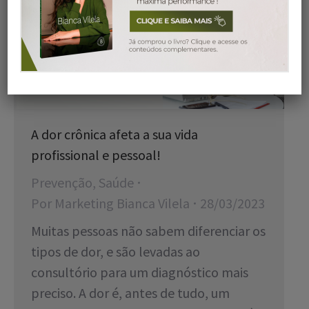
A dor crônica afeta a sua vida
profissional e pessoal!
Prevenção
,
Saúde
Por
Marketing Bianca Vilela
28/03/2023
Muitas pessoas não sabem diferenciar os
tipos de dor, e são levadas ao
consultório para um diagnóstico mais
preciso. A dor é, antes de tudo, um