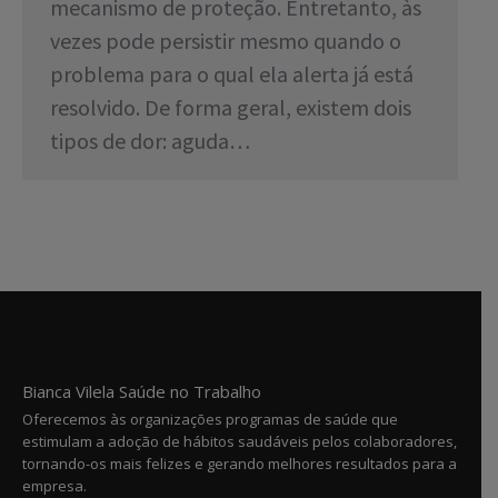
mecanismo de proteção. Entretanto, às
vezes pode persistir mesmo quando o
problema para o qual ela alerta já está
resolvido. De forma geral, existem dois
tipos de dor: aguda…
Bianca Vilela Saúde no Trabalho
Oferecemos às organizações programas de saúde que
estimulam a adoção de hábitos saudáveis pelos colaboradores,
tornando-os mais felizes e gerando melhores resultados para a
empresa.