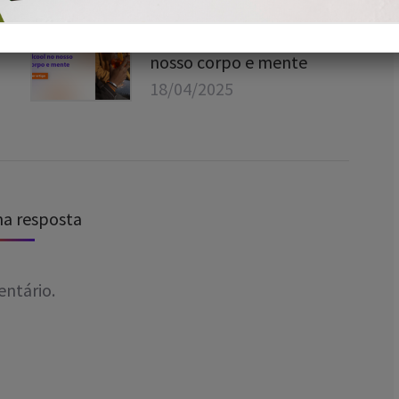
Os impactos do álcool no
nosso corpo e mente
18/04/2025
ma resposta
ntário.