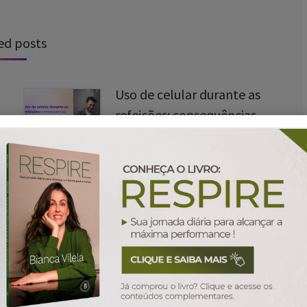
ed posts
Uso de celular durante as
refeições: consequências
para nossa saúde
25/08/2025
A saúde do futuro:
estamos preparados para
viver mais?
24/06/2025