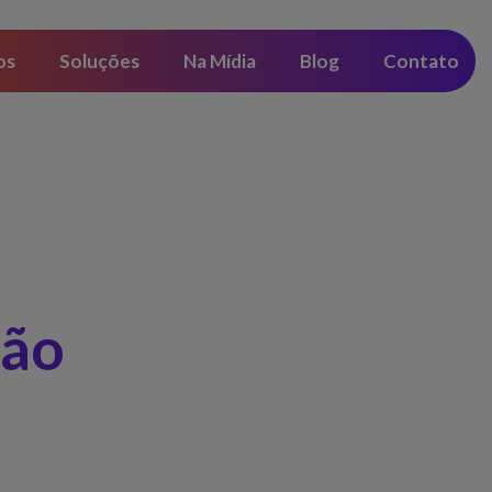
os
Soluções
Na Mídia
Blog
Contato
ção