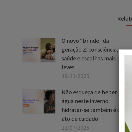
Relat
O novo “brinde” da
geração Z: consciência,
saúde e escolhas mais
leves
19/11/2025
Não esqueça de beber
água neste inverno:
hidratar-se também é um
ato de cuidado
22/07/2025