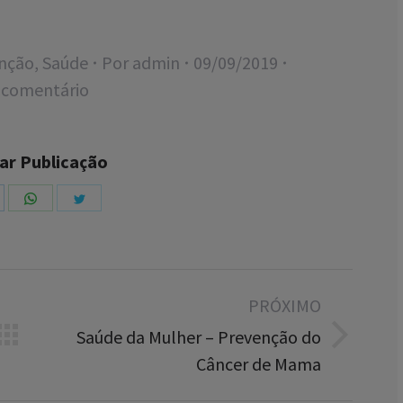
nção
,
Saúde
Por
admin
09/09/2019
 comentário
ar Publicação
hare
Share
Share
n
on
on
inkedIn
WhatsApp
Twitter
PRÓXIMO
Saúde da Mulher – Prevenção do
Próximo
Câncer de Mama
post: