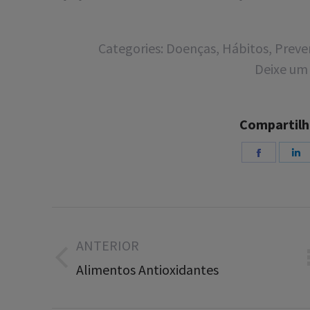
Categories:
Doenças
,
Hábitos
,
Preve
Deixe um
Compartilh
Share
S
on
o
Facebook
L
Navegação
de
ANTERIOR
post:
Post
Alimentos Antioxidantes
anterior: