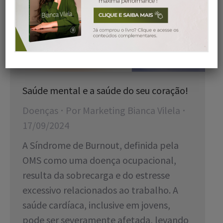
Saúde mental e a saúde do seu coração!
Doenças
Por
Marketing Bianca Vilela
17/09/2024
A Síndrome de Burnout, definida pela
OMS como uma doença ocupacional,
resulta da sobrecarga e do estresse
excessivo relacionados ao trabalho. A
saúde cardíaca, inclusive em jovens,
pode ser severamente afetada, levando